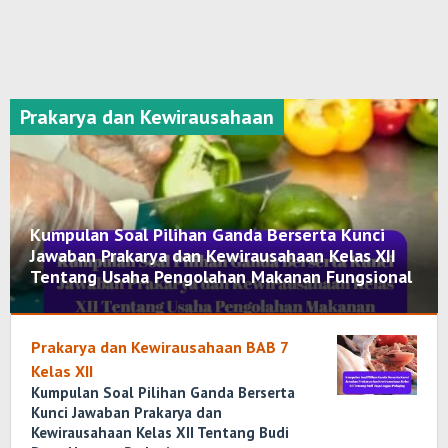
Prakarya dan Kewirausahaan
Kumpulan Soal Pilihan Ganda Berserta Kunci
Jawaban Prakarya dan Kewirausahaan Kelas XII
Tentang Usaha Pengolahan Makanan Fungsional
Kumpulan
Soal
Prakarya dan Kewirausahaan BAB 7
,
Prakarya
Kelas XII
dan
Kumpulan Soal Pilihan Ganda Berserta
Kewirausahaan
Kunci Jawaban Prakarya dan
Kewirausahaan Kelas XII Tentang Budi
Maret