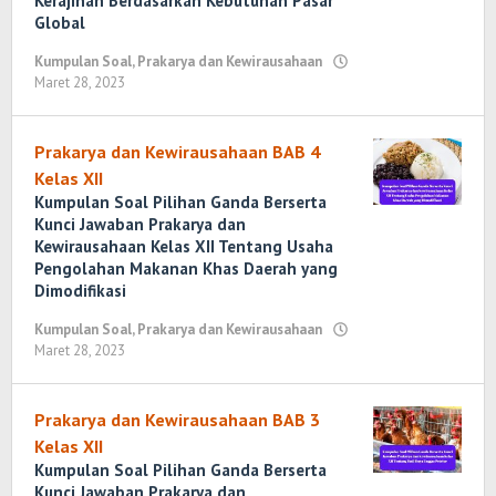
Kerajinan Berdasarkan Kebutuhan Pasar
Global
Kumpulan Soal
,
Prakarya dan Kewirausahaan
Maret 28, 2023
oleh
Randi
Romadhoni
Prakarya dan Kewirausahaan BAB 4
Kelas XII
Kumpulan Soal Pilihan Ganda Berserta
Kunci Jawaban Prakarya dan
Kewirausahaan Kelas XII Tentang Usaha
Pengolahan Makanan Khas Daerah yang
Dimodifikasi
Kumpulan Soal
,
Prakarya dan Kewirausahaan
Maret 28, 2023
oleh
Randi
Romadhoni
Prakarya dan Kewirausahaan BAB 3
Kelas XII
Kumpulan Soal Pilihan Ganda Berserta
Kunci Jawaban Prakarya dan