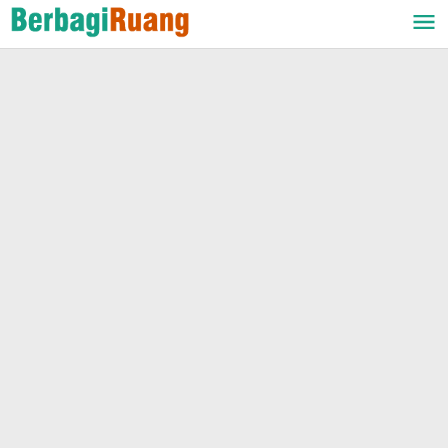
Lewati
ke
konten