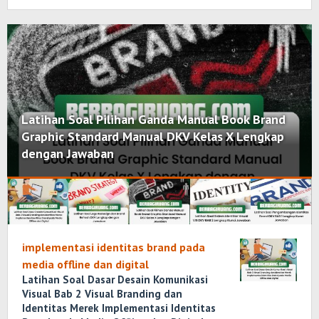
Latihan Soal Pilihan Ganda Manual Book Brand
Graphic Standard Manual DKV Kelas X Lengkap
dengan Jawaban
Berbagiruang.com
implementasi identitas brand pada
media offline dan digital
Latihan Soal Dasar Desain Komunikasi
Visual Bab 2 Visual Branding dan
Identitas Merek Implementasi Identitas