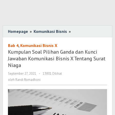
Homepage
»
Komunikasi Bisnis
»
Kumpulan
Soal
Pilihan
Bab 4
,
Komunikasi Bisnis X
Ganda
Kumpulan Soal Pilihan Ganda dan Kunci
dan
Jawaban Komunikasi Bisnis X Tentang Surat
Kunci
Niaga
Jawaban
September 27, 2021
oleh
-
13801 Dilihat
Komunikasi
Randi
oleh
Randi Romadhoni
Bisnis
Romadhoni
X
Tentang
Surat
Niaga