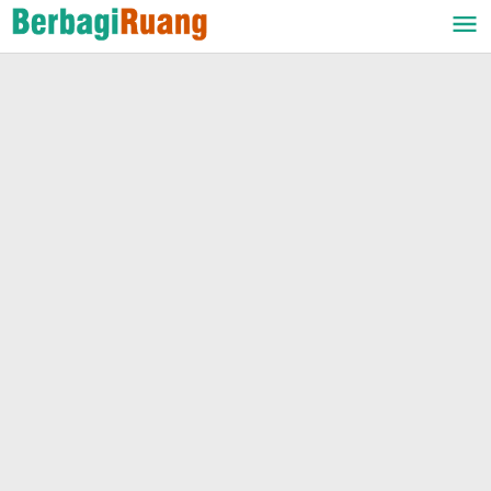
Lewati
ke
konten