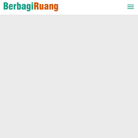
Lewati
ke
konten