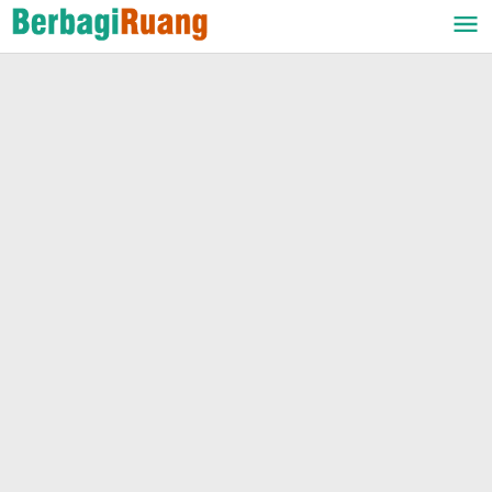
Lewati
ke
konten