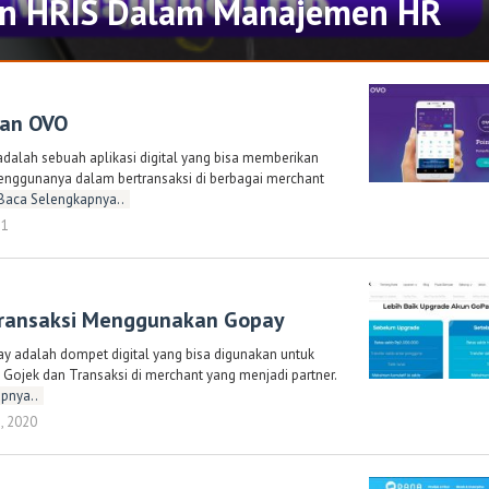
n HRIS Dalam Manajemen HR
an OVO
dalah sebuah aplikasi digital yang bisa memberikan
nggunanya dalam bertransaksi di berbagai merchant
Baca Selengkapnya..
21
oleh
Randi
Romadhoni
ransaksi Menggunakan Gopay
y adalah dompet digital yang bisa digunakan untuk
ojek dan Transaksi di merchant yang menjadi partner.
pnya..
, 2020
oleh
Randi
Romadhoni