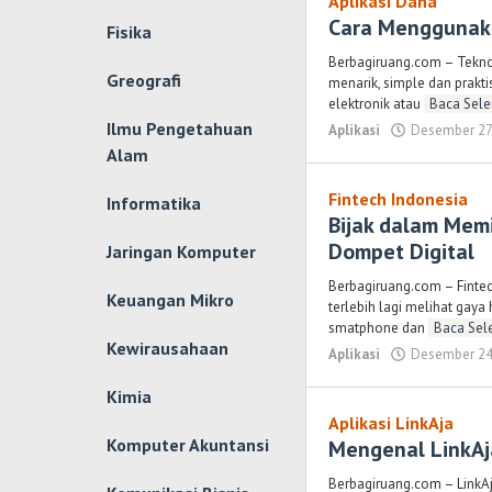
Aplikasi Dana
Cara Menggunaka
Fisika
Berbagiruang.com – Tekno
Greografi
menarik, simple dan prakt
elektronik atau
Baca Sele
Ilmu Pengetahuan
Aplikasi
Desember 27
Alam
Fintech Indonesia
Informatika
Bijak dalam Mem
Dompet Digital
Jaringan Komputer
Berbagiruang.com – Finte
Keuangan Mikro
terlebih lagi melihat gaya
smatphone dan
Baca Sel
Kewirausahaan
Aplikasi
Desember 24
Kimia
Aplikasi LinkAja
Komputer Akuntansi
Mengenal LinkA
Berbagiruang.com – LinkAj