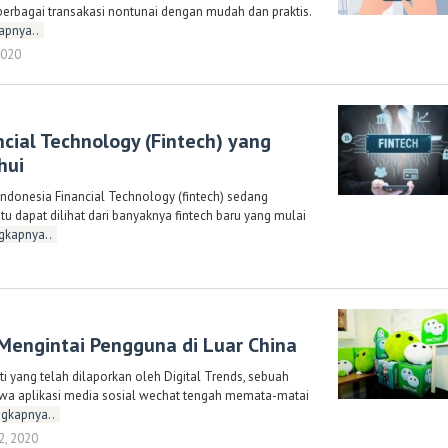
berbagai transakasi nontunai dengan mudah dan praktis.
apnya..
2020
oleh
Randi
Romadhoni
ancial Technology (Fintech) yang
hui
 Indonesia Financial Technology (fintech) sedang
u dapat dilihat dari banyaknya fintech baru yang mulai
gkapnya..
oleh
Randi
Romadhoni
 Mengintai Pengguna di Luar China
i yang telah dilaporkan oleh Digital Trends, sebuah
a aplikasi media sosial wechat tengah memata-matai
gkapnya..
2, 2020
oleh