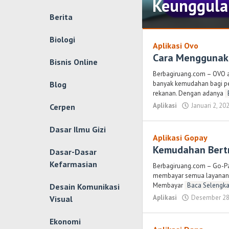
Keunggula
Berita
Aplikasi
,
Biologi
Tutorial
Aplikasi Ovo
,
Umum
Cara Menggunak
Bisnis Online
Maret
Berbagiruang.com – OVO a
24,
banyak kemudahan bagi pe
Blog
2024
rekanan. Dengan adanya
oleh
Aplikasi
Januari 2, 20
Cerpen
Randi
Romadhoni
Dasar Ilmu Gizi
Aplikasi Gopay
Kemudahan Bert
Dasar-Dasar
Kefarmasian
Berbagiruang.com – Go-Pa
membayar semua layanan G
Membayar
Baca Selengka
Desain Komunikasi
Aplikasi
Desember 28
Visual
Ekonomi