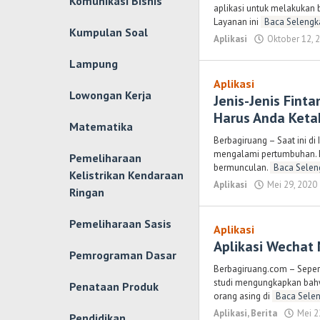
Komunikasi Bisnis
aplikasi untuk melakukan 
Layanan ini
Baca Selengk
Kumpulan Soal
Aplikasi
Oktober 12, 
Lampung
Aplikasi
Lowongan Kerja
Jenis-Jenis Fint
Harus Anda Keta
Matematika
Berbagiruang – Saat ini di
mengalami pertumbuhan. It
Pemeliharaan
bermunculan.
Baca Selen
Kelistrikan Kendaraan
Aplikasi
Mei 29, 2020
Ringan
Pemeliharaan Sasis
Aplikasi
Aplikasi Wechat
Pemrograman Dasar
Berbagiruang.com – Sepert
studi mengungkapkan bahw
Penataan Produk
orang asing di
Baca Selen
Aplikasi
,
Berita
Mei 2
Pendidikan