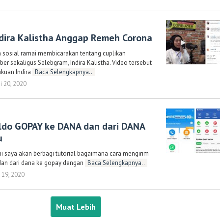
Randi
Romadhoni
ndira Kalistha Anggap Remeh Corona
 sosial ramai membicarakan tentang cuplikan
r sekaligus Selebgram, Indira Kalistha. Video tersebut
akuan Indira
Baca Selengkapnya..
i 20, 2020
oleh
Randi
Romadhoni
aldo GOPAY ke DANA dan dari DANA
u
ni saya akan berbagi tutorial bagaimana cara mengirim
 dan dari dana ke gopay dengan
Baca Selengkapnya..
 19, 2020
oleh
Randi
Romadhoni
Muat Lebih