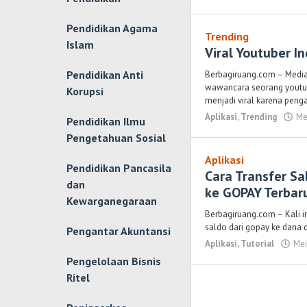
Pendidikan Agama
Trending
Islam
Viral Youtuber I
Pendidikan Anti
Berbagiruang.com – Media
wawancara seorang youtube
Korupsi
menjadi viral karena peng
Aplikasi
,
Trending
Me
Pendidikan Ilmu
Pengetahuan Sosial
Aplikasi
Pendidikan Pancasila
Cara Transfer S
dan
ke GOPAY Terbar
Kewarganegaraan
Berbagiruang.com – Kali i
saldo dari gopay ke dana
Pengantar Akuntansi
Aplikasi
,
Tutorial
Mei
Pengelolaan Bisnis
Ritel