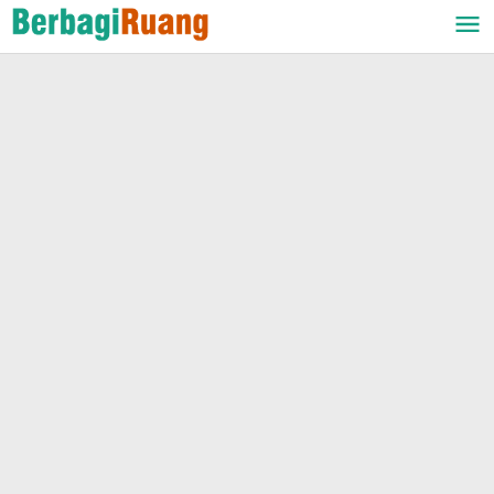
Lewati
ke
konten