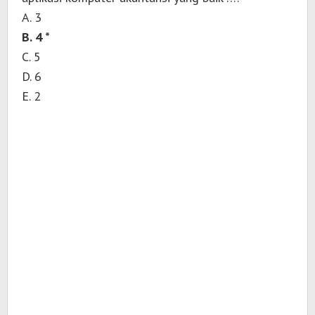
A. 3
B. 4 *
C. 5
D. 6
E. 2