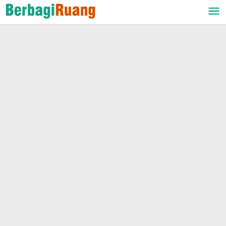
Lewati
ke
konten