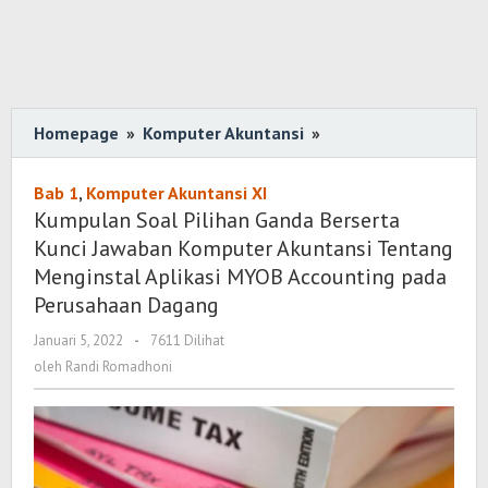
Homepage
»
Komputer Akuntansi
»
Kumpulan
Soal
Pilihan
Bab 1
,
Komputer Akuntansi XI
Ganda
Kumpulan Soal Pilihan Ganda Berserta
Berserta
Kunci Jawaban Komputer Akuntansi Tentang
Kunci
Menginstal Aplikasi MYOB Accounting pada
Jawaban
Perusahaan Dagang
Komputer
Januari 5, 2022
oleh
-
7611 Dilihat
Akuntansi
Randi
oleh
Randi Romadhoni
Tentang
Romadhoni
Menginstal
Aplikasi
MYOB
Accounting