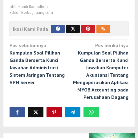
oleh
Randi Romadhoni
Editor: Berbagiruang.com
Ikuti Kami Pada
Navigasi
Pos sebelumnya
Pos berikutnya
pos
Kumpulan Soal Pilihan
Kumpulan Soal Pilihan
Ganda Berserta Kunci
Ganda Berserta Kunci
Jawaban Administrasi
Jawaban Komputer
Sistem Jaringan Tentang
Akuntansi Tentang
VPN Server
Mengoperasikan Aplikasi
MYOB Accounting pada
Perusahaan Dagang