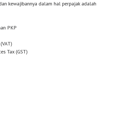
dan kewajibannya dalam hal perpajak adalah
han PKP
 (VAT)
ces Tax (GST)