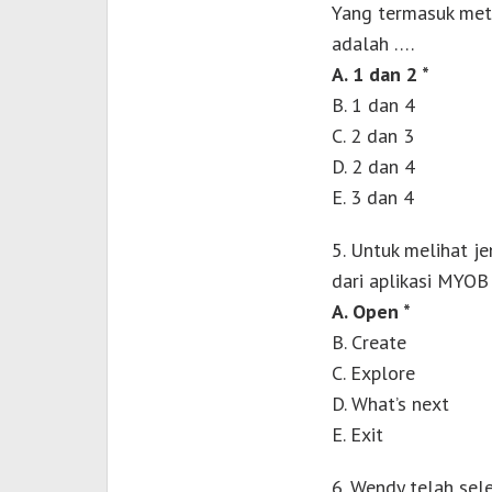
Yang termasuk meto
adalah ….
A. 1 dan 2 *
B. 1 dan 4
C. 2 dan 3
D. 2 dan 4
E. 3 dan 4
5. Untuk melihat je
dari aplikasi MYOB
A. Open *
B. Create
C. Explore
D. What’s next
E. Exit
6. Wendy telah sel