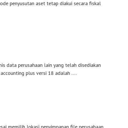
de penyusutan aset tetap diakui secara fiskal
nis data perusahaan lain yang telah disediakan
 accounting plus versi 18 adalah ….
esai memilih lokasi penyimpanan file perusahaan