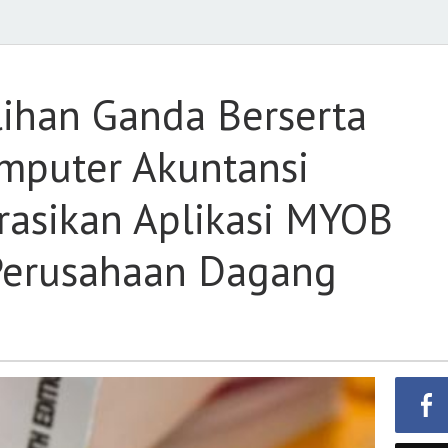
an
ihan Ganda Berserta
mputer Akuntansi
r
asikan Aplikasi MYOB
si
Perusahaan Dagang
rasikan
ng
aan