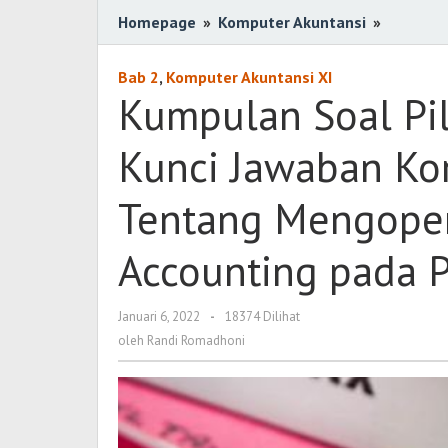
Homepage
»
Komputer Akuntansi
»
Kumpul
Soal
Pilihan
Bab 2
,
Komputer Akuntansi XI
Ganda
Kumpulan Soal Pil
Berserta
Kunci
Kunci Jawaban Ko
Jawaban
Kompute
Tentang Mengoper
Akuntan
Tentang
Accounting pada 
Mengope
Aplikasi
MYOB
Januari 6, 2022
oleh
-
18374 Dilihat
Accounti
Randi
oleh
Randi Romadhoni
Romadhoni
pada
Perusah
Dagang