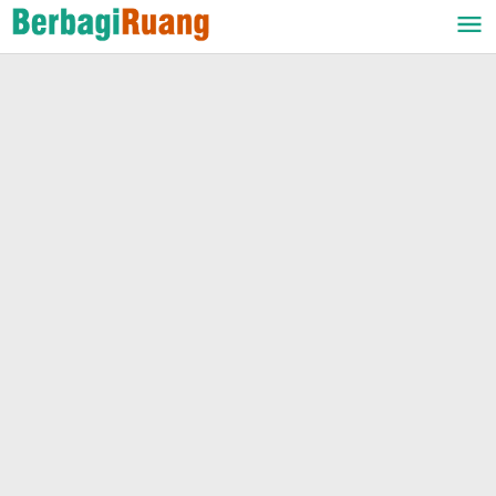
Lewati
ke
konten