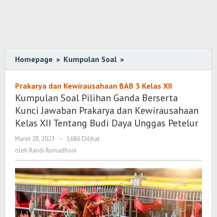
Homepage
»
Kumpulan Soal
»
Kumpulan
Soal
Pilihan
Prakarya dan Kewirausahaan BAB 3 Kelas XII
Ganda
Kumpulan Soal Pilihan Ganda Berserta
Berserta
Kunci Jawaban Prakarya dan Kewirausahaan
Kunci
Kelas XII Tentang Budi Daya Unggas Petelur
Jawaban
Maret 28, 2023
oleh
-
1686 Dilihat
Prakarya
Randi
oleh
Randi Romadhoni
dan
Romadhoni
Kewirausahaan
Kelas
XII
Tentang
Budi