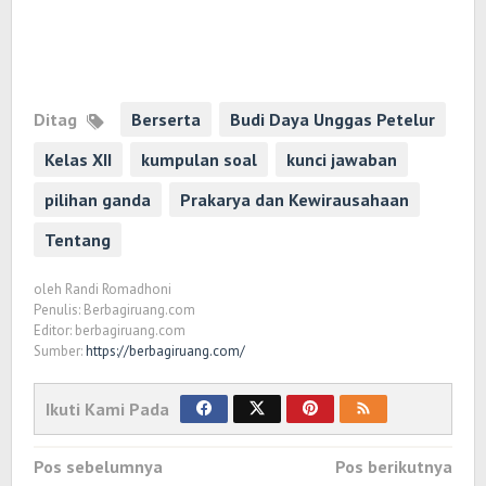
Ditag
Berserta
Budi Daya Unggas Petelur
Kelas XII
kumpulan soal
kunci jawaban
pilihan ganda
Prakarya dan Kewirausahaan
Tentang
oleh
Randi Romadhoni
Penulis: Berbagiruang.com
Editor: berbagiruang.com
Sumber:
https://berbagiruang.com/
Ikuti Kami Pada
Navigasi
Pos sebelumnya
Pos berikutnya