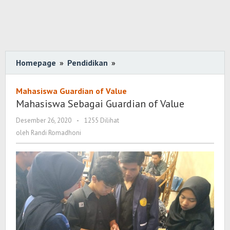
Homepage
»
Pendidikan
»
Mahasiswa
Sebagai
Guardian
Mahasiswa Guardian of Value
of
Mahasiswa Sebagai Guardian of Value
Value
Desember 26, 2020
oleh
-
1255 Dilihat
Randi
oleh
Randi Romadhoni
Romadhoni