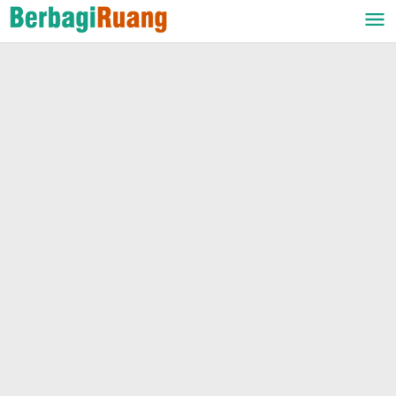
Lewati
ke
konten