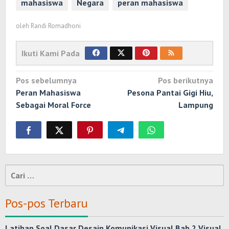
mahasiswa
Negara
peran mahasiswa
oleh
Randi Romadhoni
Ikuti Kami Pada
Navigasi
Pos sebelumnya
Pos berikutnya
pos
Peran Mahasiswa
Pesona Pantai Gigi Hiu,
Sebagai Moral Force
Lampung
Cari
untuk:
Pos-pos Terbaru
Latihan Soal Dasar Desain Komunikasi Visual Bab 2 Visual