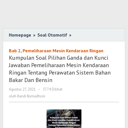
Homepage
»
Soal Otomotif
»
Kumpulan
Soal
Pilihan
Bab 2
,
Pemeliharaan Mesin Kendaraan Ringan
Ganda
Kumpulan Soal Pilihan Ganda dan Kunci
dan
Jawaban Pemeliharaan Mesin Kendaraan
Kunci
Ringan Tentang Perawatan Sistem Bahan
Jawaban
Bakar Dan Bensin
Pemeliharaan
Agustus 27, 2021
oleh
-
5774 Dilihat
Mesin
Randi
oleh
Randi Romadhoni
Kendaraan
Romadhoni
Ringan
Tentang
Perawatan
Sistem