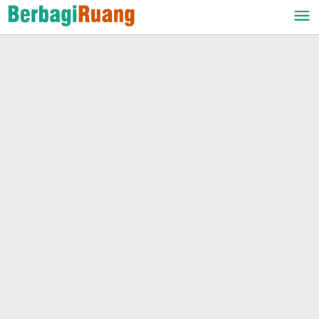
Lewati
ke
konten