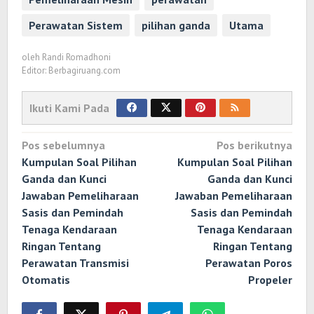
Perawatan Sistem
pilihan ganda
Utama
oleh
Randi Romadhoni
Editor: Berbagiruang.com
Ikuti Kami Pada
Navigasi
Pos sebelumnya
Pos berikutnya
pos
Kumpulan Soal Pilihan
Kumpulan Soal Pilihan
Ganda dan Kunci
Ganda dan Kunci
Jawaban Pemeliharaan
Jawaban Pemeliharaan
Sasis dan Pemindah
Sasis dan Pemindah
Tenaga Kendaraan
Tenaga Kendaraan
Ringan Tentang
Ringan Tentang
Perawatan Transmisi
Perawatan Poros
Otomatis
Propeler