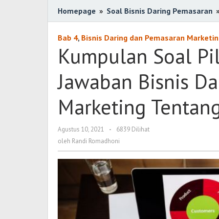
Homepage
»
Soal Bisnis Daring Pemasaran
Bab 4
,
Bisnis Daring dan Pemasaran Marketi
Kumpulan Soal Pi
Jawaban Bisnis D
Marketing Tentan
Agustus 10, 2021
oleh
-
6839 Dilihat
Randi
oleh
Randi Romadhoni
Romadhoni