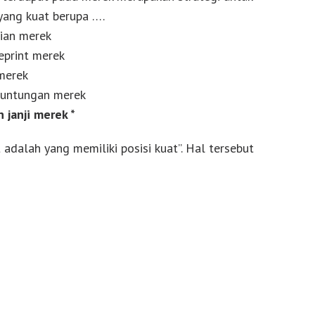
ang kuat berupa ….
aian merek
eprint merek
merek
euntungan merek
janji merek *
 adalah yang memiliki posisi kuat”. Hal tersebut