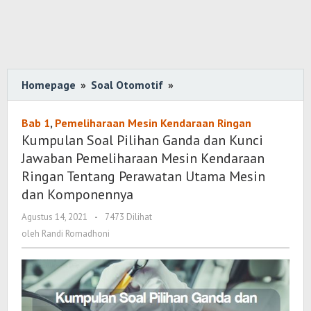
Homepage
»
Soal Otomotif
»
Kumpulan
Soal
Pilihan
Bab 1
,
Pemeliharaan Mesin Kendaraan Ringan
Ganda
Kumpulan Soal Pilihan Ganda dan Kunci
dan
Jawaban Pemeliharaan Mesin Kendaraan
Kunci
Ringan Tentang Perawatan Utama Mesin
Jawaban
dan Komponennya
Pemeliharaan
Agustus 14, 2021
oleh
-
7473 Dilihat
Mesin
Randi
oleh
Randi Romadhoni
Kendaraan
Romadhoni
Ringan
Tentang
Perawatan
Utama