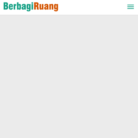
Lewati
ke
konten