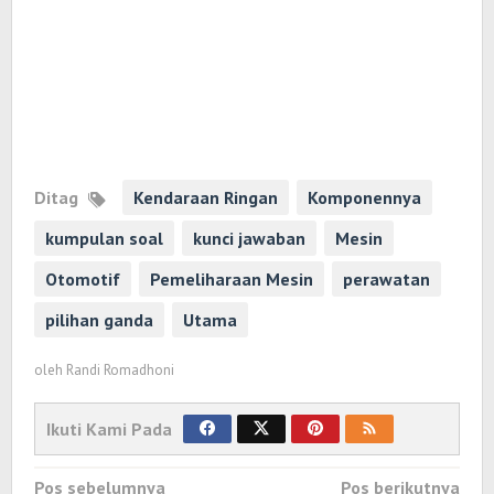
Ditag
Kendaraan Ringan
Komponennya
kumpulan soal
kunci jawaban
Mesin
Otomotif
Pemeliharaan Mesin
perawatan
pilihan ganda
Utama
oleh
Randi Romadhoni
Ikuti Kami Pada
Navigasi
Pos sebelumnya
Pos berikutnya