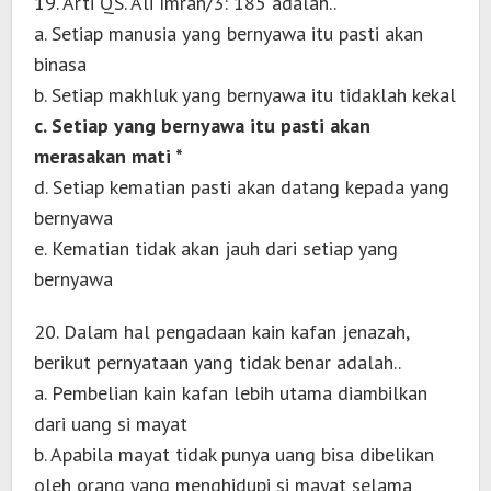
19. Arti QS. Ali Imran/3: 185 adalah..
a. Setiap manusia yang bernyawa itu pasti akan
binasa
b. Setiap makhluk yang bernyawa itu tidaklah kekal
c. Setiap yang bernyawa itu pasti akan
merasakan mati *
d. Setiap kematian pasti akan datang kepada yang
bernyawa
e. Kematian tidak akan jauh dari setiap yang
bernyawa
20. Dalam hal pengadaan kain kafan jenazah,
berikut pernyataan yang tidak benar adalah..
a. Pembelian kain kafan lebih utama diambilkan
dari uang si mayat
b. Apabila mayat tidak punya uang bisa dibelikan
oleh orang yang menghidupi si mayat selama