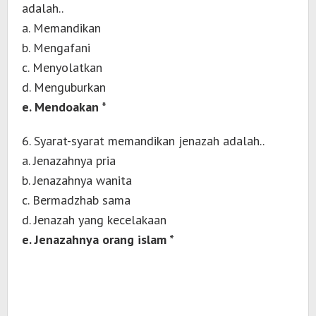
adalah..
a. Memandikan
b. Mengafani
c. Menyolatkan
d. Menguburkan
e. Mendoakan *
6. Syarat-syarat memandikan jenazah adalah..
a. Jenazahnya pria
b. Jenazahnya wanita
c. Bermadzhab sama
d. Jenazah yang kecelakaan
e. Jenazahnya orang islam *