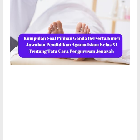
Cara
Pengurusan
Jenazah