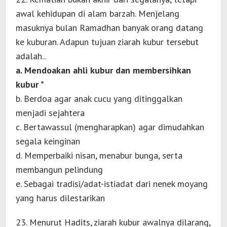
awal kehidupan di alam barzah. Menjelang
masuknya bulan Ramadhan banyak orang datang
ke kuburan. Adapun tujuan ziarah kubur tersebut
adalah..
a. Mendoakan ahli kubur dan membersihkan
kubur *
b. Berdoa agar anak cucu yang ditinggalkan
menjadi sejahtera
c. Bertawassul (mengharapkan) agar dimudahkan
segala keinginan
d. Memperbaiki nisan, menabur bunga, serta
membangun pelindung
e. Sebagai tradisi/adat-istiadat dari nenek moyang
yang harus dilestarikan
23. Menurut Hadits, ziarah kubur awalnya dilarang,