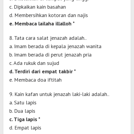
c. Dipkaikan kain basahan
d. Membersihkan kotoran dan najis
e. Membaca lailaha illalloh *
8. Tata cara salat jenazah adalah..
a. Imam berada di kepala jenazah wanita
b. Imam berada di perut jenazah pria
c. Ada rukuk dan sujud
d. Terdiri dari empat takbir *
e. Membaca doa iftitah
9. Kain kafan untuk jenazah laki-laki adalah..
a. Satu lapis
b. Dua lapis
c. Tiga lapis *
d. Empat lapis