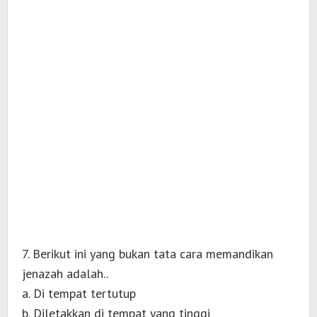
7. Berikut ini yang bukan tata cara memandikan
jenazah adalah..
a. Di tempat tertutup
b. Diletakkan di tempat yang tinggi