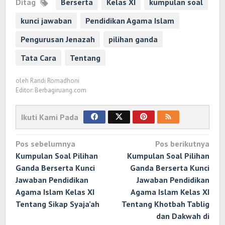
Ditag
Berserta
Kelas XI
kumpulan soal
kunci jawaban
Pendidikan Agama Islam
Pengurusan Jenazah
pilihan ganda
Tata Cara
Tentang
oleh
Randi Romadhoni
Editor: Berbagiruang.com
Ikuti Kami Pada
Navigasi
Pos sebelumnya
Pos berikutnya
pos
Kumpulan Soal Pilihan
Kumpulan Soal Pilihan
Ganda Berserta Kunci
Ganda Berserta Kunci
Jawaban Pendidikan
Jawaban Pendidikan
Agama Islam Kelas XI
Agama Islam Kelas XI
Tentang Sikap Syaja’ah
Tentang Khotbah Tablig
dan Dakwah di