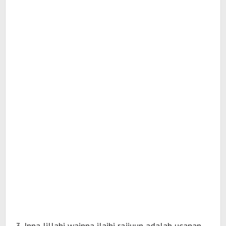
3. Inna lillahi wainna ilaihi rajiuun adalah ucapan