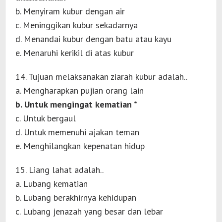
b. Menyiram kubur dengan air
c. Meninggikan kubur sekadarnya
d. Menandai kubur dengan batu atau kayu
e. Menaruhi kerikil di atas kubur
14. Tujuan melaksanakan ziarah kubur adalah..
a. Mengharapkan pujian orang lain
b. Untuk mengingat kematian *
c. Untuk bergaul
d. Untuk memenuhi ajakan teman
e. Menghilangkan kepenatan hidup
15. Liang lahat adalah..
a. Lubang kematian
b. Lubang berakhirnya kehidupan
c. Lubang jenazah yang besar dan lebar