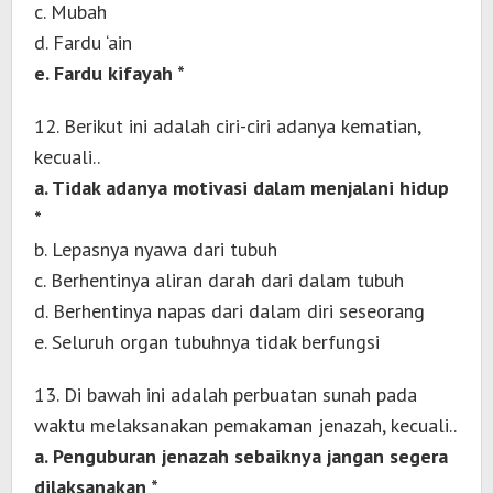
c. Mubah
d. Fardu ‘ain
e. Fardu kifayah *
12. Berikut ini adalah ciri-ciri adanya kematian,
kecuali..
a. Tidak adanya motivasi dalam menjalani hidup
*
b. Lepasnya nyawa dari tubuh
c. Berhentinya aliran darah dari dalam tubuh
d. Berhentinya napas dari dalam diri seseorang
e. Seluruh organ tubuhnya tidak berfungsi
13. Di bawah ini adalah perbuatan sunah pada
waktu melaksanakan pemakaman jenazah, kecuali..
a. Penguburan jenazah sebaiknya jangan segera
dilaksanakan *