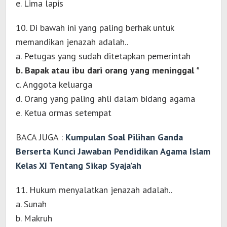
e. Lima lapis
10. Di bawah ini yang paling berhak untuk
memandikan jenazah adalah..
a. Petugas yang sudah ditetapkan pemerintah
b. Bapak atau ibu dari orang yang meninggal *
c. Anggota keluarga
d. Orang yang paling ahli dalam bidang agama
e. Ketua ormas setempat
BACA JUGA :
Kumpulan Soal Pilihan Ganda
Berserta Kunci Jawaban Pendidikan Agama Islam
Kelas XI Tentang Sikap Syaja’ah
11. Hukum menyalatkan jenazah adalah..
a. Sunah
b. Makruh