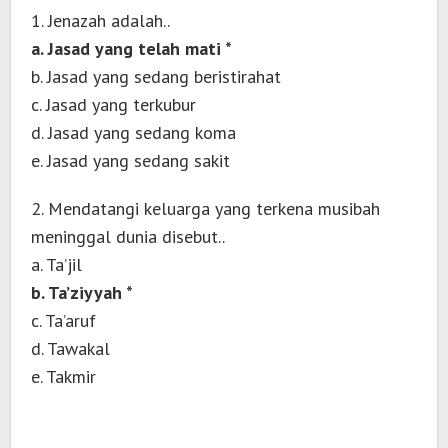
1. Jenazah adalah..
a. Jasad yang telah mati *
b. Jasad yang sedang beristirahat
c. Jasad yang terkubur
d. Jasad yang sedang koma
e. Jasad yang sedang sakit
2. Mendatangi keluarga yang terkena musibah
meninggal dunia disebut..
a. Ta’jil
b. Ta’ziyyah *
c. Ta’aruf
d. Tawakal
e. Takmir