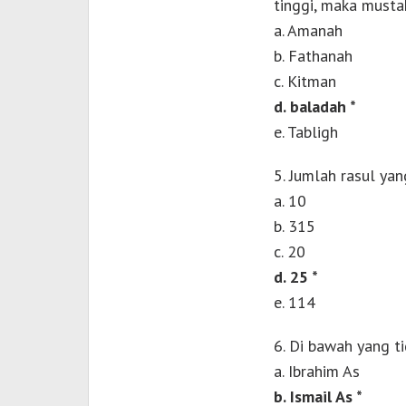
tinggi, maka mustah
a. Amanah
b. Fathanah
c. Kitman
d. baladah *
e. Tabligh
5. Jumlah rasul ya
a. 10
b. 315
c. 20
d. 25 *
e. 114
6. Di bawah yang ti
a. Ibrahim As
b. Ismail As *