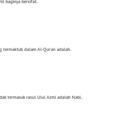
il baginya bersifat..
ng termaktub dalam Al-Qur’an adalah..
dak termasuk rasul Ulul Azmi adalah Nabi..