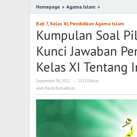
Homepage
»
Agama Islam
»
Kumpulan
Soal
Pilihan
Bab 7
,
Kelas XI
,
Pendidikan Agama Islam
Ganda
Kumpulan Soal Pil
Berserta
Kunci
Kunci Jawaban Pe
Jawaban
Pendidikan
Kelas XI Tentang 
Agama
Islam
Kelas
September 30, 2022
oleh
-
5523 Dilihat
Randi
XI
oleh
Randi Romadhoni
Romadhoni
Tentang
Iman
kepada
Rasul
Allah