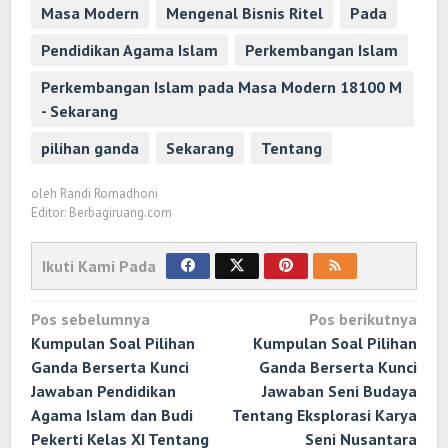
Masa Modern
Mengenal Bisnis Ritel
Pada
Pendidikan Agama Islam
Perkembangan Islam
Perkembangan Islam pada Masa Modern 18100 M
- Sekarang
pilihan ganda
Sekarang
Tentang
oleh
Randi Romadhoni
Editor: Berbagiruang.com
Ikuti Kami Pada
Navigasi
Pos sebelumnya
Pos berikutnya
pos
Kumpulan Soal Pilihan
Kumpulan Soal Pilihan
Ganda Berserta Kunci
Ganda Berserta Kunci
Jawaban Pendidikan
Jawaban Seni Budaya
Agama Islam dan Budi
Tentang Eksplorasi Karya
Pekerti Kelas XI Tentang
Seni Nusantara