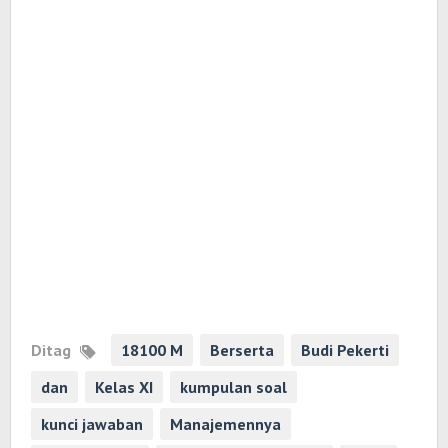
Ditag
18100 M
Berserta
Budi Pekerti
dan
Kelas XI
kumpulan soal
kunci jawaban
Manajemennya