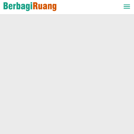
Lewati
ke
konten