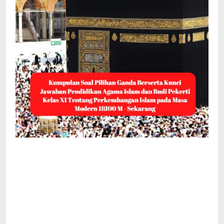
XI
Tentang
Perkembangan
Islam
pada
Masa
Modern
18100
M
-
Sekarang