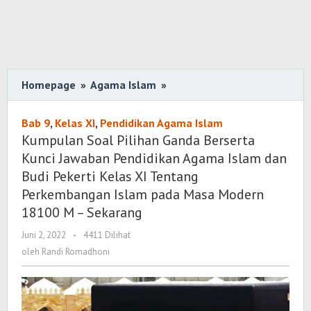
Homepage
»
Agama Islam
»
Kumpulan
Soal
Pilihan
Bab 9
,
Kelas XI
,
Pendidikan Agama Islam
Ganda
Kumpulan Soal Pilihan Ganda Berserta
Berserta
Kunci Jawaban Pendidikan Agama Islam dan
Kunci
Budi Pekerti Kelas XI Tentang
Jawaban
Perkembangan Islam pada Masa Modern
Pendidikan
18100 M – Sekarang
Agama
Islam
Juni 2, 2022
oleh
-
4411 Dilihat
Randi
dan
oleh
Randi Romadhoni
Romadhoni
Budi
Pekerti
Kelas