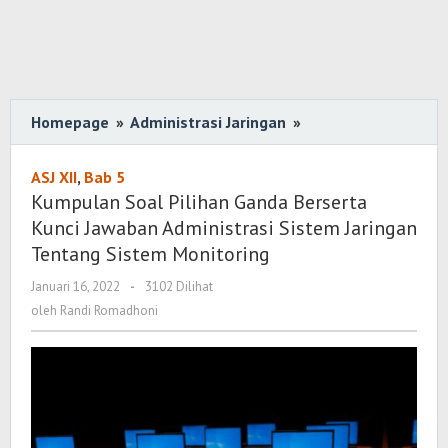
Homepage
»
Administrasi Jaringan
»
Kumpulan
Soal
Pilihan
ASJ XII
,
Bab 5
Ganda
Kumpulan Soal Pilihan Ganda Berserta
Berserta
Kunci Jawaban Administrasi Sistem Jaringan
Kunci
Tentang Sistem Monitoring
Jawaban
Januari 16, 2022
oleh
-
3102 Dilihat
Administrasi
Randi
oleh
Randi Romadhoni
Sistem
Romadhoni
Jaringan
Tentang
Sistem
Monitoring