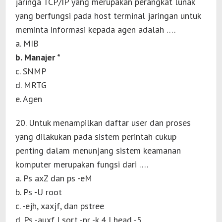
jaringa TCP/IP yang merupakan perangkat lunak
yang berfungsi pada host terminal jaringan untuk
meminta informasi kepada agen adalah ….
a. MIB
b. Manajer *
c. SNMP
d. MRTG
e. Agen
20. Untuk menampilkan daftar user dan proses
yang dilakukan pada sistem perintah cukup
penting dalam menunjang sistem keamanan
komputer merupakan fungsi dari ….
a. Ps axZ dan ps -eM
b. Ps -U root
c. -ejh, xaxjf, dan pstree
d. Ps -auxf | sort -nr -k 4 | head -5