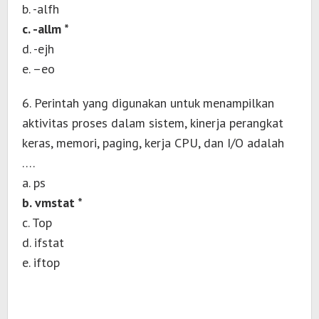
b. -alfh
c. -allm *
d. -ejh
e. –eo
6. Perintah yang digunakan untuk menampilkan
aktivitas proses dalam sistem, kinerja perangkat
keras, memori, paging, kerja CPU, dan I/O adalah
….
a. ps
b. vmstat *
c. Top
d. ifstat
e. iftop