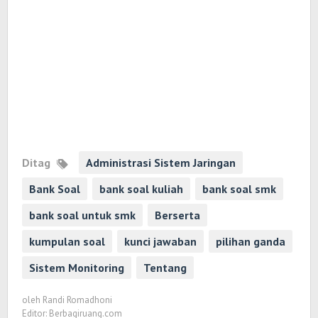
Ditag
Administrasi Sistem Jaringan
Bank Soal
bank soal kuliah
bank soal smk
bank soal untuk smk
Berserta
kumpulan soal
kunci jawaban
pilihan ganda
Sistem Monitoring
Tentang
oleh
Randi Romadhoni
Editor: Berbagiruang.com