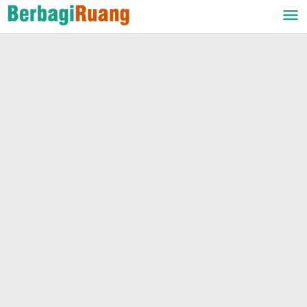
Lewati
ke
konten