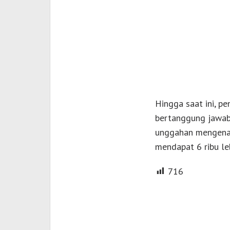
Hingga saat ini, p
bertanggung jawab t
unggahan mengenai 
mendapat 6 ribu leb
716