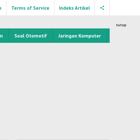
e
Terms of Service
Indeks Artikel
tutup
an
Soal Otomotif
Jaringan Komputer