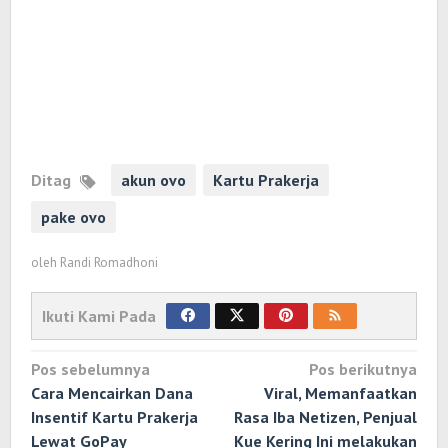
Ditag
akun ovo
Kartu Prakerja
pake ovo
oleh
Randi Romadhoni
Ikuti Kami Pada
Navigasi
Pos sebelumnya
Pos berikutnya
pos
Cara Mencairkan Dana
Viral, Memanfaatkan
Insentif Kartu Prakerja
Rasa Iba Netizen, Penjual
Lewat GoPay
Kue Kering Ini melakukan