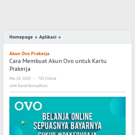
Homepage
»
Aplikasi
»
Cara
Membuat
Akun
Akun Ovo Prakerja
Ovo
Cara Membuat Akun Ovo untuk Kartu
untuk
Prakerja
Kartu
Mei 18, 2020
oleh
-
705 Dilihat
Prakerja
Randi
oleh
Randi Romadhoni
Romadhoni