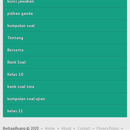
kunci jawaban
pilihan ganda
kumpulan soal
Tentang
Berserta
Bank Soal
Kelas 10
bank soal sma
kumpulan soal ujian
kelas 11
BerbagiRuang © 2020
Home
About
Contact
Privacy Policy