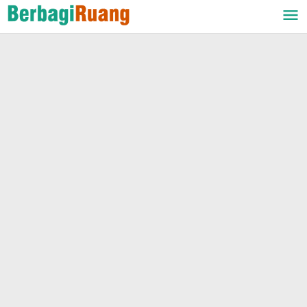
Lewati
ke
konten