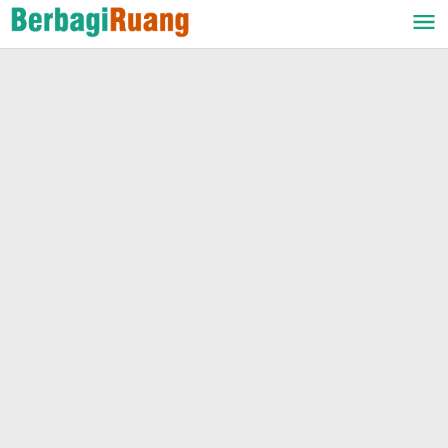
Lewati
ke
konten