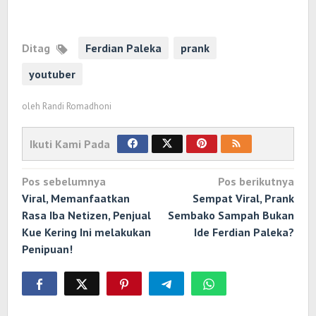
Ditag
Ferdian Paleka
prank
youtuber
oleh
Randi Romadhoni
Ikuti Kami Pada
Navigasi
Pos sebelumnya
Pos berikutnya
pos
Viral, Memanfaatkan
Sempat Viral, Prank
Rasa Iba Netizen, Penjual
Sembako Sampah Bukan
Kue Kering Ini melakukan
Ide Ferdian Paleka?
Penipuan!