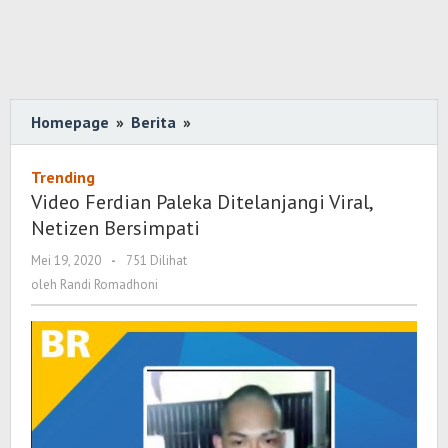
Homepage
»
Berita
»
Video
Ferdian
Paleka
Trending
Ditelanjangi
Video Ferdian Paleka Ditelanjangi Viral,
Viral,
Netizen Bersimpati
Netizen
Mei 19, 2020
oleh
-
751 Dilihat
Bersimpati
Randi
oleh
Randi Romadhoni
Romadhoni