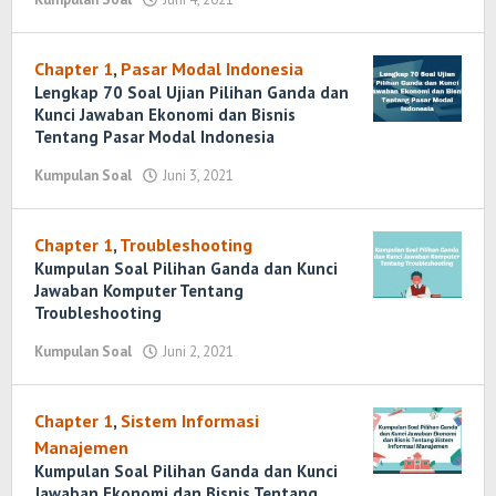
Randi
Romadhoni
Chapter 1
,
Pasar Modal Indonesia
Lengkap 70 Soal Ujian Pilihan Ganda dan
Kunci Jawaban Ekonomi dan Bisnis
Tentang Pasar Modal Indonesia
Kumpulan Soal
Juni 3, 2021
oleh
Randi
Romadhoni
Chapter 1
,
Troubleshooting
Kumpulan Soal Pilihan Ganda dan Kunci
Jawaban Komputer Tentang
Troubleshooting
Kumpulan Soal
Juni 2, 2021
oleh
Randi
Romadhoni
Chapter 1
,
Sistem Informasi
Manajemen
Kumpulan Soal Pilihan Ganda dan Kunci
Jawaban Ekonomi dan Bisnis Tentang