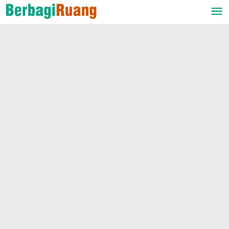
Lewati
ke
konten