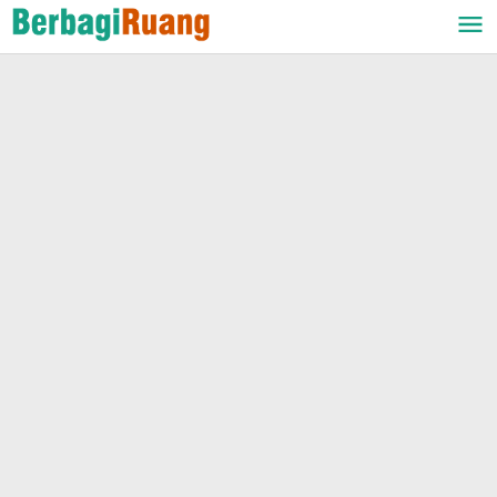
Lewati
ke
konten