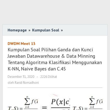
Homepage
»
Kumpulan Soal
»
Kumpulan
Soal
Pilihan
DWDM Meet 13
Ganda
Kumpulan Soal Pilihan Ganda dan Kunci
dan
Jawaban Datawarehouse & Data Minning
Kunci
Tentang Algoritma Klasifikasi Menggunakan
Jawaban
K-NN, Naive Bayes dan C.45
Datawarehouse
Desember 31, 2020
oleh
-
2226 Dilihat
&
Randi
oleh
Randi Romadhoni
Data
Romadhoni
Minning
Tentang
Algoritma
Klasifikasi