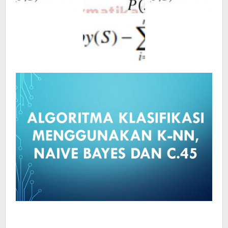
Menggunakan
K-
NN,
Naive
Bayes
dan
C.45