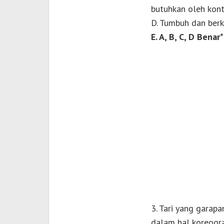
butuhkan oleh kon
D. Tumbuh dan ber
E. A, B, C, D Benar*
3. Tari yang garapa
dalam hal koreograf