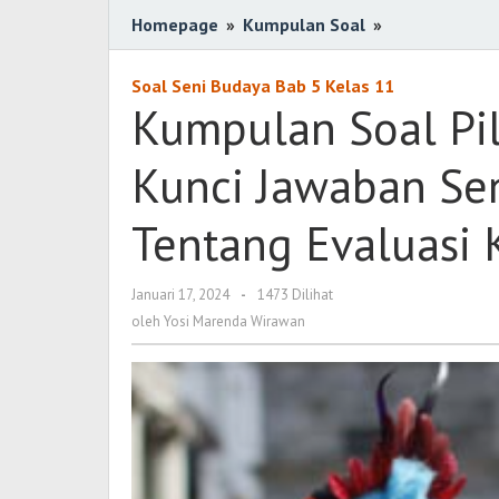
Homepage
»
Kumpulan Soal
»
Kumpulan
Soal
Pilihan
Soal Seni Budaya Bab 5 Kelas 11
Ganda
Kumpulan Soal Pil
Berserta
Kunci
Kunci Jawaban Se
Jawaban
Seni
Tentang Evaluasi K
Budaya
Kelas
11
Januari 17, 2024
oleh
-
1473 Dilihat
Yosi
Tentang
oleh
Yosi Marenda Wirawan
Marenda
Evaluasi
Wirawan
Karya
Tari
Tradisi