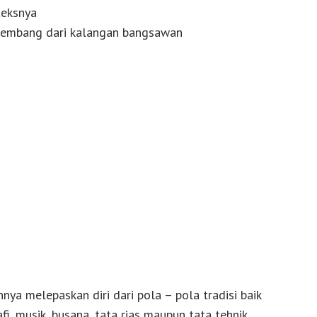
teksnya
kembang dari kalangan bangsawan
nnya melepaskan diri dari pola – pola tradisi baik
i, musik, busana, tata rias maupun tata tehnik