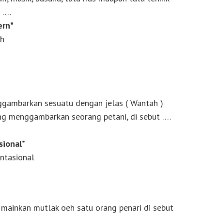
 ….
ern*
ah
ggambarkan sesuatu dengan jelas ( Wantah )
yang menggambarkan seorang petani, di sebut ….
sional*
entasional
di mainkan mutlak oeh satu orang penari di sebut