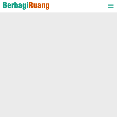
Lewati
ke
konten