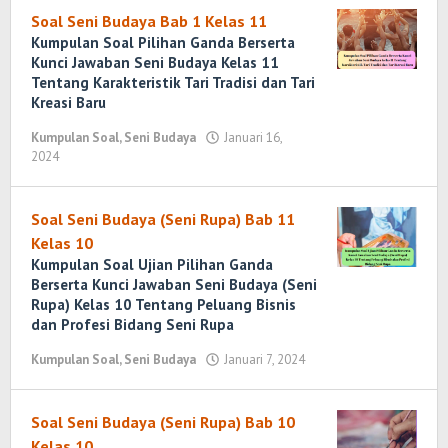
Wirawan
Soal Seni Budaya Bab 1 Kelas 11
Kumpulan Soal Pilihan Ganda Berserta
Kunci Jawaban Seni Budaya Kelas 11
Tentang Karakteristik Tari Tradisi dan Tari
Kreasi Baru
Kumpulan Soal
,
Seni Budaya
Januari 16,
2024
oleh
Yosi
Marenda
Wirawan
Soal Seni Budaya (Seni Rupa) Bab 11
Kelas 10
Kumpulan Soal Ujian Pilihan Ganda
Berserta Kunci Jawaban Seni Budaya (Seni
Rupa) Kelas 10 Tentang Peluang Bisnis
dan Profesi Bidang Seni Rupa
Kumpulan Soal
,
Seni Budaya
Januari 7, 2024
oleh
Yosi
Marenda
Wirawan
Soal Seni Budaya (Seni Rupa) Bab 10
Kelas 10