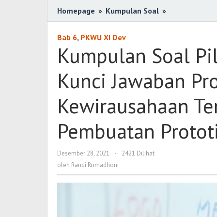
Homepage
»
Kumpulan Soal
»
Kumpulan
Soal
Pilihan
Bab 6
,
PKWU XI Dev
Ganda
Kumpulan Soal Pil
Berserta
Kunci
Kunci Jawaban Pro
Jawaban
Produk
Kewirausahaan Te
Kreatif
dan
Pembuatan Protot
Kewirausaha
Tentang
Gambar
Desember 28, 2021
oleh
-
2421 Dilihat
Kerja
Randi
oleh
Randi Romadhoni
Romadhoni
Pembuatan
Prototipe