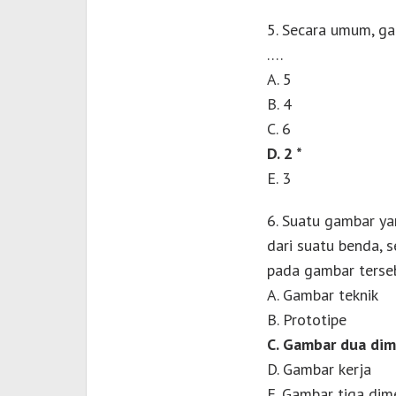
5. Secara umum, gam
….
A. 5
B. 4
C. 6
D. 2 *
E. 3
6. Suatu gambar y
dari suatu benda, 
pada gambar terse
A. Gambar teknik
B. Prototipe
C. Gambar dua dim
D. Gambar kerja
E. Gambar tiga dim