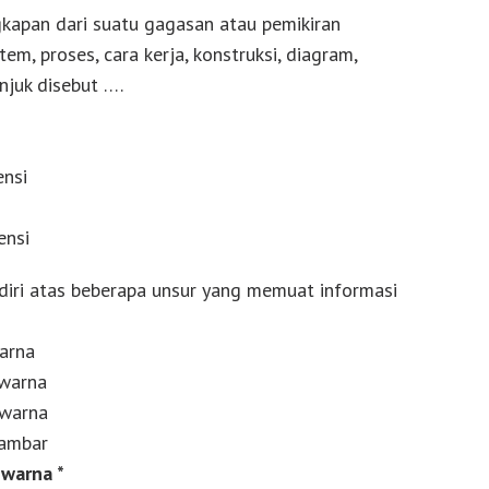
gkapan dari suatu gagasan atau pemikiran
em, proses, cara kerja, konstruksi, diagram,
njuk disebut ….
ensi
ensi
rdiri atas beberapa unsur yang memuat informasi
warna
 warna
 warna
gambar
 warna *