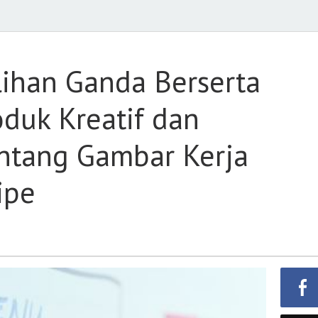
ihan Ganda Berserta
duk Kreatif dan
ntang Gambar Kerja
ipe
an