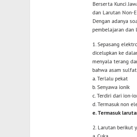
Berserta Kunci Jaw
dan Larutan Non-Ele
Dengan adanya soal
pembelajaran dan l
1. Sepasang elektr
dicelupkan ke dala
menyala terang da
bahwa asam sulfat.
a. Terlalu pekat
b. Senyawa ionik
c. Terdiri dari ion-i
d. Termasuk non ele
e. Termasuk laruta
2. Larutan berikut 
a. Cuka