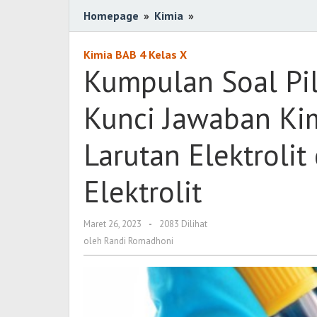
Homepage
»
Kimia
»
Kumpulan
Soal
Pilihan
Kimia BAB 4 Kelas X
Ganda
Kumpulan Soal Pil
Berserta
Kunci
Kunci Jawaban Kim
Jawaban
Kimia
Larutan Elektrolit
Kelas
X
Elektrolit
Tentang
Larutan
Elektrolit
Maret 26, 2023
oleh
-
2083 Dilihat
dan
Randi
oleh
Randi Romadhoni
Romadhoni
Larutan
Non-
Elektrolit