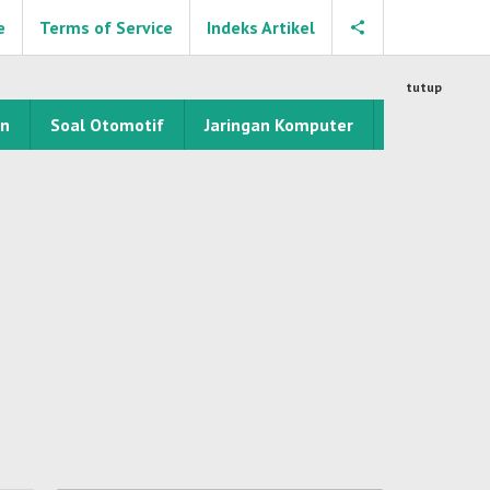
e
Terms of Service
Indeks Artikel
tutup
an
Soal Otomotif
Jaringan Komputer