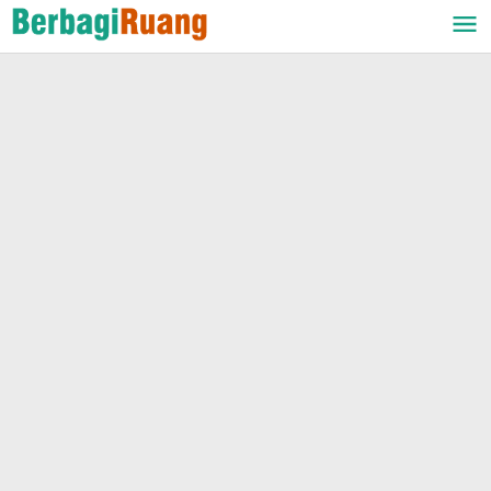
Lewati
ke
konten