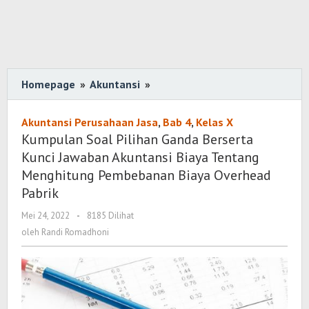
Homepage
»
Akuntansi
»
Kumpulan
Soal
Pilihan
Akuntansi Perusahaan Jasa
,
Bab 4
,
Kelas X
Ganda
Kumpulan Soal Pilihan Ganda Berserta
Berserta
Kunci Jawaban Akuntansi Biaya Tentang
Kunci
Menghitung Pembebanan Biaya Overhead
Jawaban
Pabrik
Akuntansi
Mei 24, 2022
oleh
-
8185 Dilihat
Biaya
Randi
oleh
Randi Romadhoni
Tentang
Romadhoni
Menghitung
Pembebanan
Biaya
Overhead