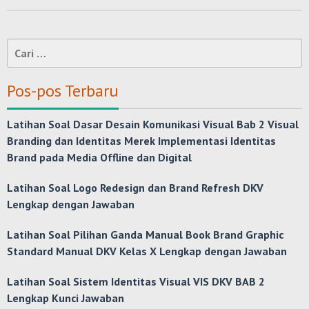
Cari
untuk:
Pos-pos Terbaru
Latihan Soal Dasar Desain Komunikasi Visual Bab 2 Visual
Branding dan Identitas Merek Implementasi Identitas
Brand pada Media Offline dan Digital
Latihan Soal Logo Redesign dan Brand Refresh DKV
Lengkap dengan Jawaban
Latihan Soal Pilihan Ganda Manual Book Brand Graphic
Standard Manual DKV Kelas X Lengkap dengan Jawaban
Latihan Soal Sistem Identitas Visual VIS DKV BAB 2
Lengkap Kunci Jawaban