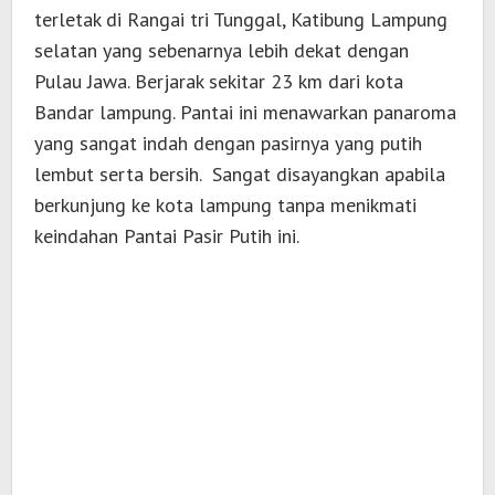
terletak di Rangai tri Tunggal, Katibung Lampung
selatan yang sebenarnya lebih dekat dengan
Pulau Jawa. Berjarak sekitar 23 km dari kota
Bandar lampung. Pantai ini menawarkan panaroma
yang sangat indah dengan pasirnya yang putih
lembut serta bersih. Sangat disayangkan apabila
berkunjung ke kota lampung tanpa menikmati
keindahan Pantai Pasir Putih ini.