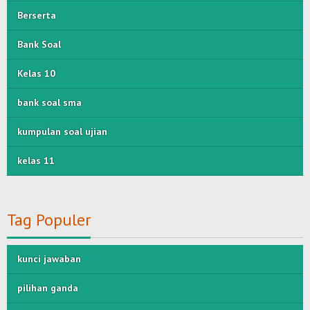
Berserta
Bank Soal
Kelas 10
bank soal sma
kumpulan soal ujian
kelas 11
Tag Populer
kunci jawaban
pilihan ganda