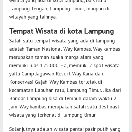
wisata yang ada di kota lampung, baik itu di
Lampung Tengah, Lampung Timur, maupun di
wilayah yang lainnya.
Tempat Wisata di kota Lampung
Salah satu tempat wisata yang ada di lampung
adalah Taman Nasional Way Kambas. Way kambas
merupakan taman suaka marga alam yang
memiliki luas 125.000 Ha, memiliki 2 spot wisata
yaitu Camp Jagawan Resort Way Kana dan
Konservasi Gajah. Way Kambas terletak di
kecamatan Labuhan ratu, Lampung Timur. Jika dari
Bandar Lampung bisa di tempuh dalam waktu 2
jam. Way kambas merupakan salah satu destinasti
wisata yang terkenal di lampung timur
Selanjutnya adalah wisata pantai pasir putih yang