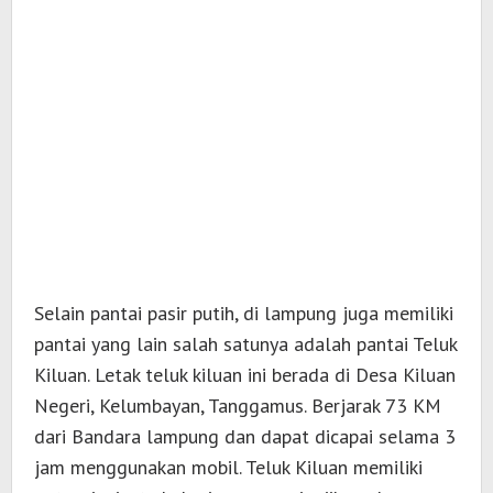
Selain pantai pasir putih, di lampung juga memiliki
pantai yang lain salah satunya adalah pantai Teluk
Kiluan. Letak teluk kiluan ini berada di Desa Kiluan
Negeri, Kelumbayan, Tanggamus. Berjarak 73 KM
dari Bandara lampung dan dapat dicapai selama 3
jam menggunakan mobil. Teluk Kiluan memiliki