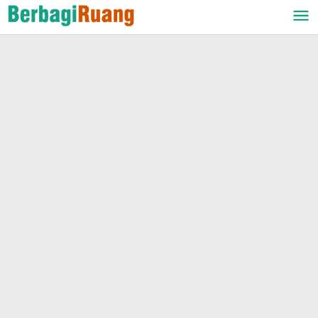
Lewati
ke
konten