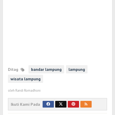
Ditag
bandar lampung
lampung
wisata lampung
oleh
Randi Romadhoni
Ikuti Kami Pada