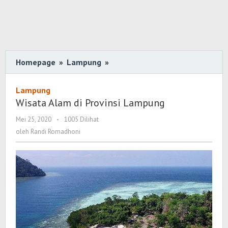
Homepage
»
Lampung
»
Wisata
Alam
di
Lampung
Provinsi
Wisata Alam di Provinsi Lampung
Lampung
Mei 25, 2020
oleh
-
1005 Dilihat
Randi
oleh
Randi Romadhoni
Romadhoni