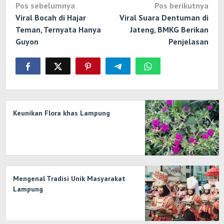
Navigasi
Pos sebelumnya
Pos berikutnya
pos
Viral Bocah di Hajar
Viral Suara Dentuman di
Teman, Ternyata Hanya
Jateng, BMKG Berikan
Guyon
Penjelasan
Keunikan Flora khas Lampung
Mengenal Tradisi Unik Masyarakat
Lampung