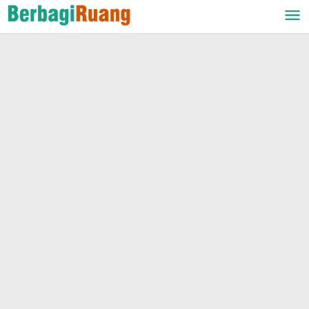
Lewati
ke
konten