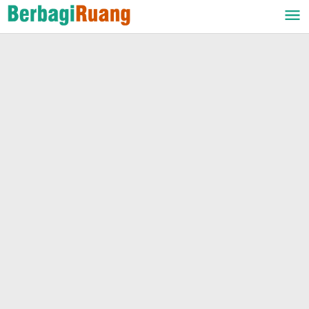
Lewati
ke
konten