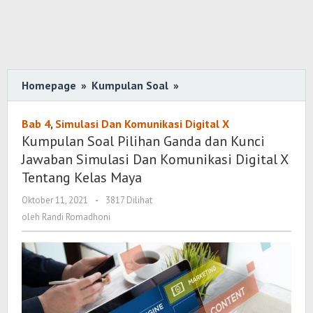
Homepage
»
Kumpulan Soal
»
Kumpulan
Soal
Pilihan
Bab 4
,
Simulasi Dan Komunikasi Digital X
Ganda
Kumpulan Soal Pilihan Ganda dan Kunci
dan
Jawaban Simulasi Dan Komunikasi Digital X
Kunci
Tentang Kelas Maya
Jawaban
Oktober 11, 2021
oleh
-
3817 Dilihat
Simulasi
Randi
oleh
Randi Romadhoni
Dan
Romadhoni
Komunikasi
Digital
X
Tentang
Kelas