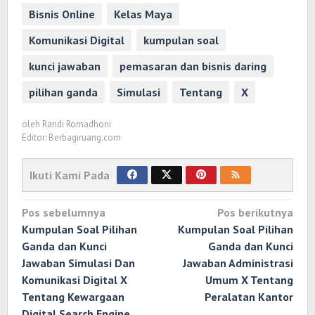
Bisnis Online
Kelas Maya
Komunikasi Digital
kumpulan soal
kunci jawaban
pemasaran dan bisnis daring
pilihan ganda
Simulasi
Tentang
X
oleh
Randi Romadhoni
Editor: Berbagiruang.com
Ikuti Kami Pada
Navigasi
Pos sebelumnya
Pos berikutnya
pos
Kumpulan Soal Pilihan
Kumpulan Soal Pilihan
Ganda dan Kunci
Ganda dan Kunci
Jawaban Simulasi Dan
Jawaban Administrasi
Komunikasi Digital X
Umum X Tentang
Tentang Kewargaan
Peralatan Kantor
Digital Search Engine