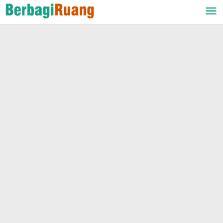
Lewati
ke
konten