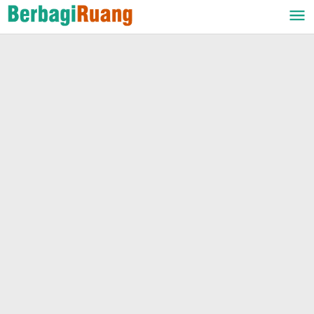
Lewati
ke
konten