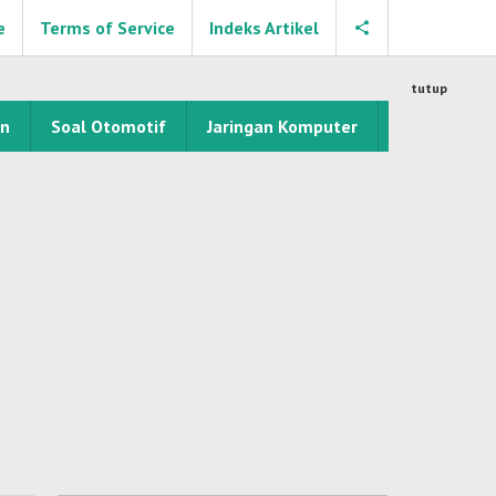
e
Terms of Service
Indeks Artikel
tutup
an
Soal Otomotif
Jaringan Komputer