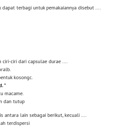
ak dapat terbagi untuk pemakaiannya disebut ….
ciri-ciri dari capsulae durae ….
ralb.
bentuk kosongc.
. *
atu macame.
an dan tutup
s antara lain sebagai berikut, kecuali ….
ah terdispersi