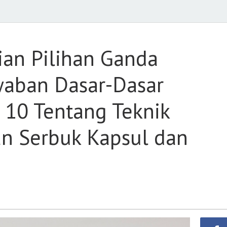
mpulan
al
an
ihan
ian Pilihan Ganda
nda
rserta
waban Dasar-Dasar
nci
waban
 10 Tentang Teknik
sar-
sar
n Serbuk Kapsul dan
farmasian
las
ntang
knik
mbuatan
diaan
rbuk