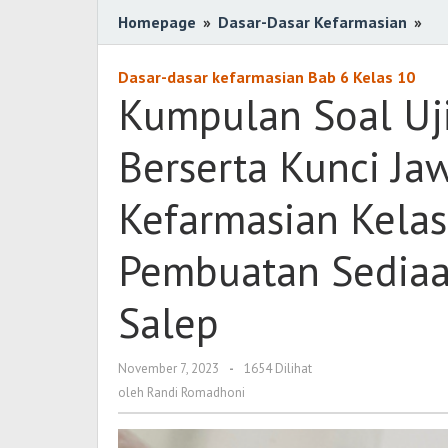
Homepage
»
Dasar-Dasar Kefarmasian
»
Ku
So
Uji
Dasar-dasar kefarmasian Bab 6 Kelas 10
Pil
Kumpulan Soal Uj
Ga
Be
Berserta Kunci Ja
Ku
Ja
Kefarmasian Kelas
Da
Da
Pembuatan Sediaa
Ke
Ke
Salep
10
Te
Te
November 7, 2023
oleh
-
1654 Dilihat
Pe
Randi
oleh
Randi Romadhoni
Se
Romadhoni
Se