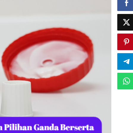
psul
n
lep