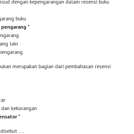
aksud dengan kepengarangan dalam resensi buku
ngarang buku
a pengarang *
engarang
ang lain
 pengarang
g bukan merupakan bagian dari pembahasan resensi
tar
n dan kekurangan
ensator *
 disebut ….