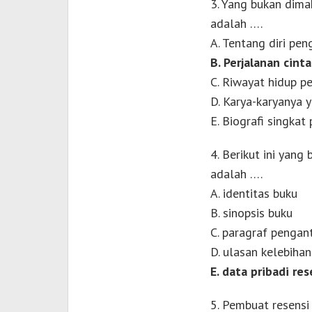
3. Yang bukan dim
adalah ….
A. Tentang diri pe
B. Perjalanan cint
C. Riwayat hidup p
D. Karya-karyanya y
E. Biografi singkat
4. Berikut ini yan
adalah ….
A. identitas buku
B. sinopsis buku
C. paragraf pengan
D. ulasan kelebiha
E. data pribadi res
5. Pembuat resensi