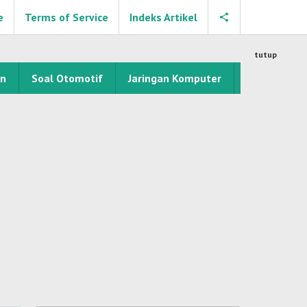
e
Terms of Service
Indeks Artikel
tutup
an
Soal Otomotif
Jaringan Komputer