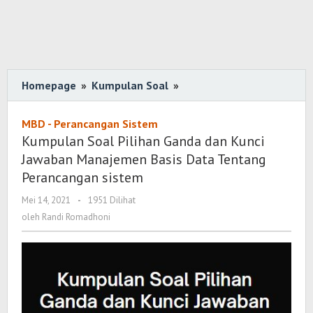
Homepage
»
Kumpulan Soal
»
Kumpulan
Soal
Pilihan
MBD - Perancangan Sistem
Ganda
Kumpulan Soal Pilihan Ganda dan Kunci
dan
Jawaban Manajemen Basis Data Tentang
Kunci
Perancangan sistem
Jawaban
Mei 14, 2021
oleh
-
1951 Dilihat
Manajemen
Randi
oleh
Randi Romadhoni
Basis
Romadhoni
Data
Tentang
Perancangan
sistem