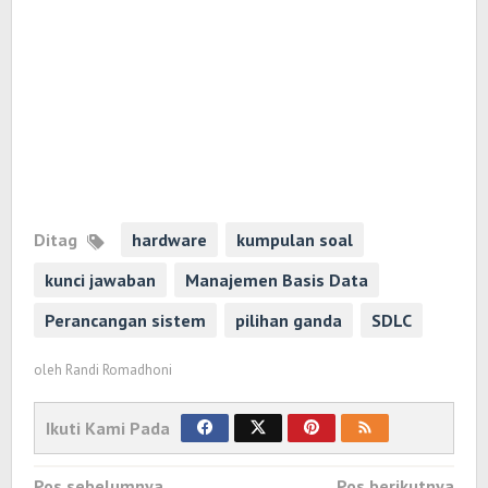
Ditag
hardware
kumpulan soal
kunci jawaban
Manajemen Basis Data
Perancangan sistem
pilihan ganda
SDLC
oleh
Randi Romadhoni
Ikuti Kami Pada
Navigasi
Pos sebelumnya
Pos berikutnya