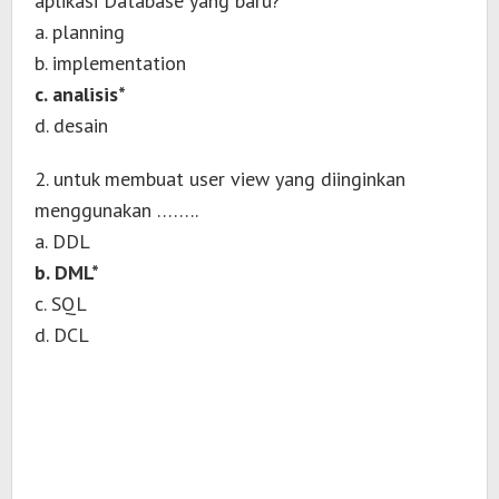
aplikasi Database yang baru?
a. planning
b. implementation
c. analisis*
d. desain
2. untuk membuat user view yang diinginkan
menggunakan ……..
a. DDL
b. DML*
c. SQL
d. DCL