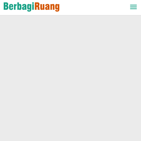
Lewati
ke
konten