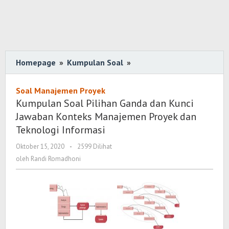
Homepage
»
Kumpulan Soal
»
Kumpulan
Soal
Pilihan
Soal Manajemen Proyek
Ganda
Kumpulan Soal Pilihan Ganda dan Kunci
dan
Jawaban Konteks Manajemen Proyek dan
Kunci
Teknologi Informasi
Jawaban
Oktober 15, 2020
oleh
-
2599 Dilihat
Konteks
Randi
oleh
Randi Romadhoni
Manajemen
Romadhoni
Proyek
dan
Teknologi
Informasi