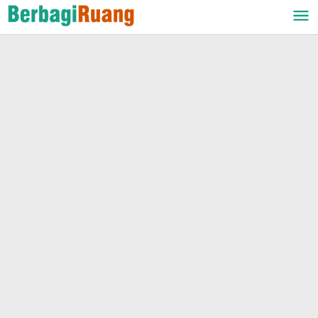
Lewati
ke
konten