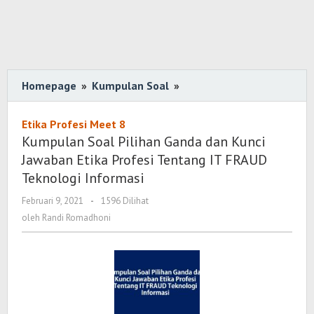
Homepage
»
Kumpulan Soal
»
Kumpulan
Soal
Pilihan
Etika Profesi Meet 8
Ganda
Kumpulan Soal Pilihan Ganda dan Kunci
dan
Jawaban Etika Profesi Tentang IT FRAUD
Kunci
Teknologi Informasi
Jawaban
Februari 9, 2021
oleh
-
1596 Dilihat
Etika
Randi
oleh
Randi Romadhoni
Profesi
Romadhoni
Tentang
IT
FRAUD
Teknologi
Informasi