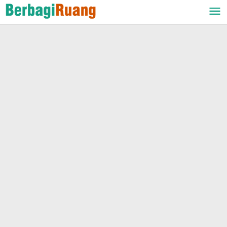
Lewati
ke
konten