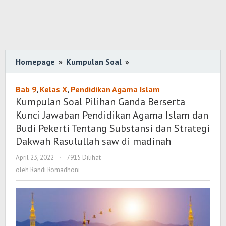
Homepage
»
Kumpulan Soal
»
Kumpulan
Soal
Pilihan
Bab 9
,
Kelas X
,
Pendidikan Agama Islam
Ganda
Kumpulan Soal Pilihan Ganda Berserta
Berserta
Kunci Jawaban Pendidikan Agama Islam dan
Kunci
Budi Pekerti Tentang Substansi dan Strategi
Jawaban
Dakwah Rasulullah saw di madinah
Pendidikan
April 23, 2022
oleh
-
7915 Dilihat
Agama
Randi
oleh
Randi Romadhoni
Islam
Romadhoni
dan
Budi
Pekerti
Tentang