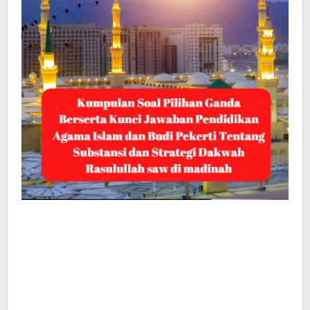
Substansi
dan
Strategi
Dakwah
Rasulullah
saw
di
madinah