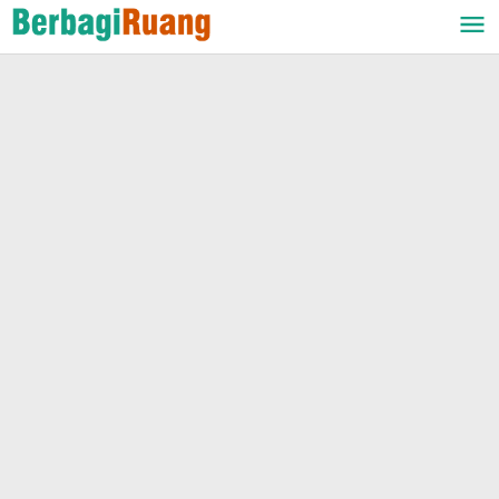
Lewati
ke
konten