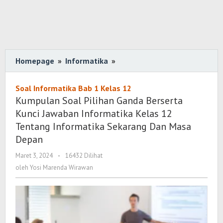
Homepage
»
Informatika
»
Kumpulan
Soal
Pilihan
Soal Informatika Bab 1 Kelas 12
Ganda
Kumpulan Soal Pilihan Ganda Berserta
Berserta
Kunci Jawaban Informatika Kelas 12
Kunci
Tentang Informatika Sekarang Dan Masa
Jawaban
Depan
Informatika
Maret 3, 2024
oleh
-
16432 Dilihat
Kelas
Yosi
oleh
Yosi Marenda Wirawan
12
Marenda
Tentang
Wirawan
Informatika
Sekarang
Dan