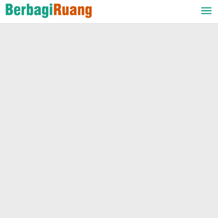
Lewati
ke
konten