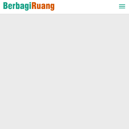
Lewati
ke
konten