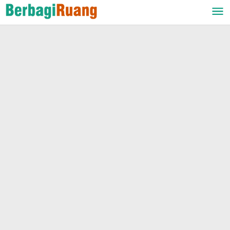
Lewati
ke
konten