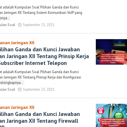
ut adalah Kumpulan Soal Pilihan Ganda dan Kunci
 Jaringan XII Tentang Sistem Komunikasi VoIP yang
pnya..
lan Soal
September 25, 2021
oleh
Randi
Romadhoni
anan Jaringan XII
ilihan Ganda dan Kunci Jawaban
n Jaringan XII Tentang Prinsip Kerja
Subscriber Internet Telepon
ut adalah Kumpulan Soal Pilihan Ganda dan Kunci
 Jaringan XII Tentang Prinsip Kerja dan Konfigurasi
Selengkapnya..
lan Soal
September 25, 2021
oleh
Randi
Romadhoni
anan Jaringan XII
ilihan Ganda dan Kunci Jawaban
n Jaringan XII Tentang Firewall