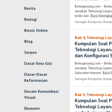
Berbagiruang.com – Berik
Berita
Jawaban Teknologi Layanan
terdiri dari
Baca Selengka
Biologi
Jaringan Komputer
,
Kumpu
Bisnis Online
Bab 4
,
Teknologi Lay
Blog
Kumpulan Soal P
Teknologi Layana
Cerpen
dan Konfigurasi 
Dasar Ilmu Gizi
Berbagiruang.com – Berik
Jawaban Teknologi Layanan
Subscriber Internet
Baca 
Dasar-Dasar
Jaringan Komputer
,
Kumpu
Kefarmasian
Desain Komunikasi
Bab 3
,
Teknologi Lay
Visual
Kumpulan Soal P
Teknologi Layana
Ekonomi