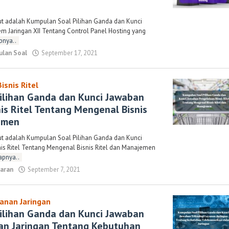
ut adalah Kumpulan Soal Pilihan Ganda dan Kunci
em Jaringan XII Tentang Control Panel Hosting yang
pnya..
lan Soal
September 17, 2021
oleh
Randi
Romadhoni
isnis Ritel
ilihan Ganda dan Kunci Jawaban
is Ritel Tentang Mengenal Bisnis
emen
ut adalah Kumpulan Soal Pilihan Ganda dan Kunci
is Ritel Tentang Mengenal Bisnis Ritel dan Manajemen
apnya..
saran
September 7, 2021
oleh
Randi
Romadhoni
anan Jaringan
ilihan Ganda dan Kunci Jawaban
an Jaringan Tentang Kebutuhan