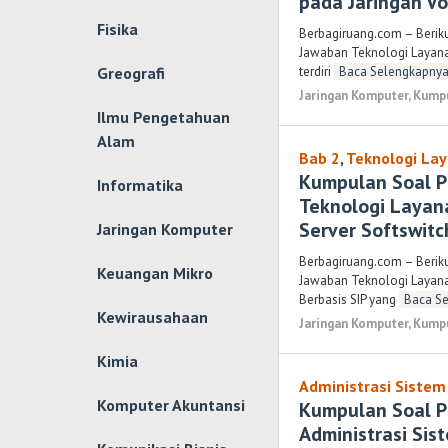
pada Jaringan Vo
Fisika
Berbagiruang.com – Berik
Jawaban Teknologi Layanan
Greografi
terdiri
Baca Selengkapnya
Jaringan Komputer
,
Kumpu
Ilmu Pengetahuan
Alam
Bab 2
,
Teknologi Lay
Kumpulan Soal P
Informatika
Teknologi Layana
Server Softswitc
Jaringan Komputer
Berbagiruang.com – Berik
Keuangan Mikro
Jawaban Teknologi Layanan
Berbasis SIP yang
Baca Se
Kewirausahaan
Jaringan Komputer
,
Kumpu
Kimia
Administrasi Sistem 
Komputer Akuntansi
Kumpulan Soal P
Administrasi Sis