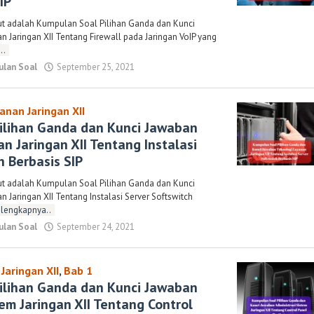
IP
ut adalah Kumpulan Soal Pilihan Ganda dan Kunci
 Jaringan XII Tentang Firewall pada Jaringan VoIP yang
..
lan Soal
September 25, 2021
oleh
Randi
Romadhoni
anan Jaringan XII
ilihan Ganda dan Kunci Jawaban
n Jaringan XII Tentang Instalasi
h Berbasis SIP
ut adalah Kumpulan Soal Pilihan Ganda dan Kunci
 Jaringan XII Tentang Instalasi Server Softswitch
lengkapnya..
lan Soal
September 24, 2021
oleh
Randi
Romadhoni
Jaringan XII
,
Bab 1
ilihan Ganda dan Kunci Jawaban
tem Jaringan XII Tentang Control