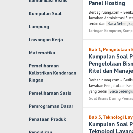
Komunikasi Bisnis
Panel Hosting
Berbagiruang.com – Berik
Kumpulan Soal
Jawaban Administrasi Sist
terdiri dari
Baca Selengka
Lampung
Jaringan Komputer
,
Kumpu
Lowongan Kerja
Bab 1
,
Pengelolaan B
Matematika
Kumpulan Soal P
Pengelolaan Bisn
Pemeliharaan
Ritel dan Manaj
Kelistrikan Kendaraan
Ringan
Berbagiruang.com – Berik
Jawaban Pengelolaan Bisn
yang terdiri
Baca Selengk
Pemeliharaan Sasis
Soal Bisnis Daring Pema
Pemrograman Dasar
Bab 5
,
Teknologi Lay
Penataan Produk
Kumpulan Soal P
Teknologi Layan
Pendidikan