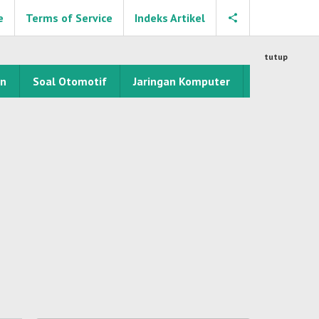
e
Terms of Service
Indeks Artikel
tutup
an
Soal Otomotif
Jaringan Komputer