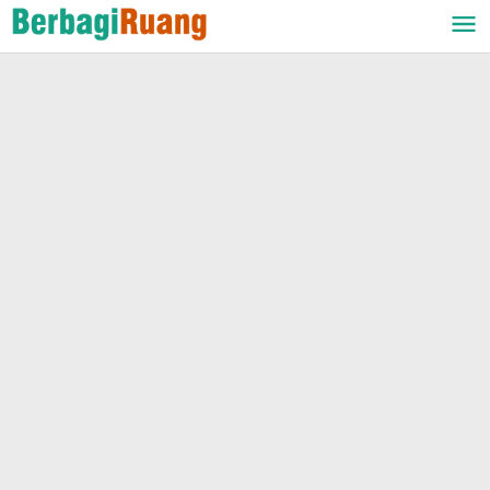
Lewati
ke
konten