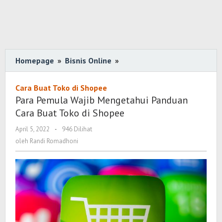
Homepage
»
Bisnis Online
»
Para
Pemula
Wajib
Cara Buat Toko di Shopee
Mengetahui
Para Pemula Wajib Mengetahui Panduan
Panduan
Cara Buat Toko di Shopee
Cara
April 5, 2022
oleh
-
946 Dilihat
Buat
Randi
oleh
Randi Romadhoni
Toko
Romadhoni
di
Shopee