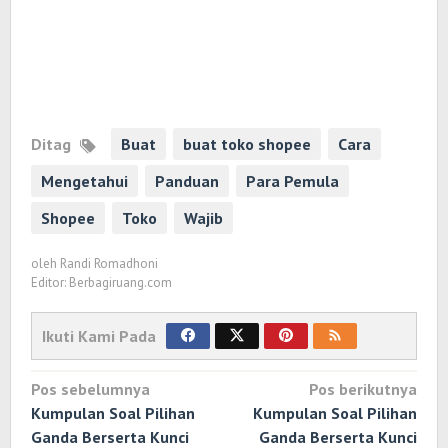
Ditag
Buat
buat toko shopee
Cara
Mengetahui
Panduan
Para Pemula
Shopee
Toko
Wajib
oleh
Randi Romadhoni
Editor: Berbagiruang.com
Ikuti Kami Pada
Navigasi
Pos sebelumnya
Pos berikutnya
pos
Kumpulan Soal Pilihan
Kumpulan Soal Pilihan
Ganda Berserta Kunci
Ganda Berserta Kunci