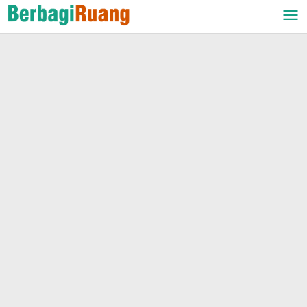
Lewati
ke
konten