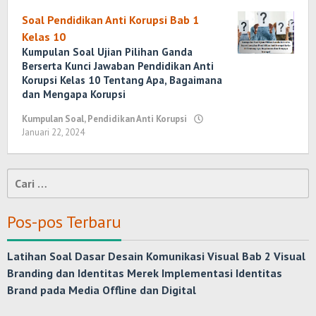
Marenda
Wirawan
Soal Pendidikan Anti Korupsi Bab 1
Kelas 10
Kumpulan Soal Ujian Pilihan Ganda
Berserta Kunci Jawaban Pendidikan Anti
Korupsi Kelas 10 Tentang Apa, Bagaimana
dan Mengapa Korupsi
Kumpulan Soal
,
Pendidikan Anti Korupsi
Januari 22, 2024
oleh
Yosi
Marenda
Wirawan
Cari
untuk:
Pos-pos Terbaru
Latihan Soal Dasar Desain Komunikasi Visual Bab 2 Visual
Branding dan Identitas Merek Implementasi Identitas
Brand pada Media Offline dan Digital