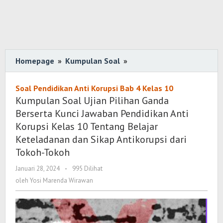
Homepage
»
Kumpulan Soal
»
Kumpulan
Soal
Ujian
Soal Pendidikan Anti Korupsi Bab 4 Kelas 10
Pilihan
Kumpulan Soal Ujian Pilihan Ganda
Ganda
Berserta Kunci Jawaban Pendidikan Anti
Berserta
Korupsi Kelas 10 Tentang Belajar
Kunci
Keteladanan dan Sikap Antikorupsi dari
Jawaban
Tokoh-Tokoh
Pendidikan
Anti
Januari 28, 2024
oleh
-
995 Dilihat
Yosi
Korupsi
oleh
Yosi Marenda Wirawan
Marenda
Kelas
Wirawan
10
Tentang