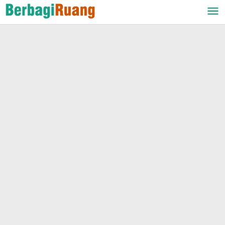
Lewati
ke
konten