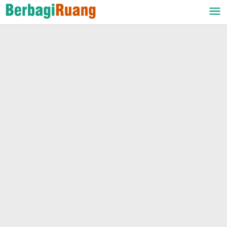
Lewati
ke
konten