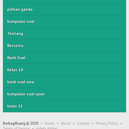
pilihan ganda
kumpulan soal
Tentang
Berserta
Bank Soal
Kelas 10
bank soal sma
kumpulan soal ujian
kelas 11
BerbagiRuang © 2020
Home
About
Contact
Privacy Policy
Terms of Service
Indeks Artikel