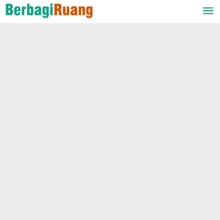
Lewati
ke
konten